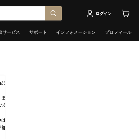
ログイン
カ
ー
ト
出サービス
サポート
インフォメーション
プロフィール
を
見
る
商品に不良箇所がないか」「ご注文内容に誤りがないか」を必ずご
りますが、万一破損・汚損していた場合、またはご注文商品と異なる
品の返品・交換等のご要望はお受けできなくなりますので、ご了承く
換はお受けできません。
様都合によるご返品につきましては、往復送料+手数料を合わせた