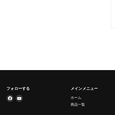
フォローする
メインメニュー
Facebook
YouTube
ホーム
で
で
商品一覧
見
見
つ
つ