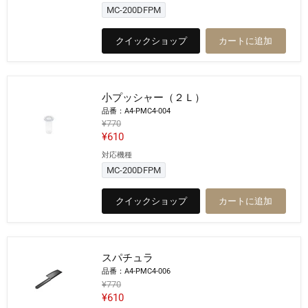
の
納
MC-200DFPM
コ
価
ン
格
クイックショップ
カートに追加
テ
ナ
ー
小プッシャー（２Ｌ）
品番：A4-PMC4-004
元
¥770
の
現
¥610
価
在
対応機種
格
小
の
プ
MC-200DFPM
ッ
価
シ
格
クイックショップ
カートに追加
ャ
ー
（２
Ｌ）
スパチュラ
品番：A4-PMC4-006
元
¥770
の
現
¥610
価