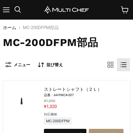
メ
検
カ
ニ
索
ー
ュ
す
ト
ホーム
MC-200DFPM部品
ー
る
を
見
MC-200DFPM部品
る
メニュー
並び替え
ストレートシャフト（２Ｌ）
品番：A4-PMC4-007
元
¥1,650
の
現
¥1,320
価
在
対応機種
格
ス
の
ト
MC-200DFPM
レ
価
ー