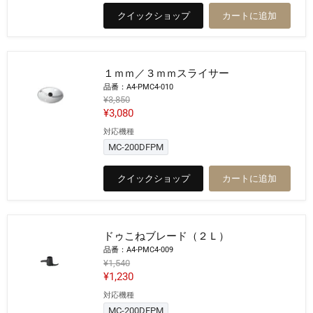
／
格
クイックショップ
カートに追加
６
ｍ
ｍ
シ
ュ
１ｍｍ／３ｍｍスライサー
レ
ッ
品番：A4-PMC4-010
ダ
元
¥3,850
ー
の
現
¥3,080
価
在
対応機種
格
１
の
ｍ
MC-200DFPM
ｍ
価
／
格
クイックショップ
カートに追加
３
ｍ
ｍ
ス
ラ
ドゥこねブレード（２Ｌ）
イ
サ
品番：A4-PMC4-009
ー
元
¥1,540
の
現
¥1,230
価
在
対応機種
格
ド
の
ゥ
MC-200DFPM