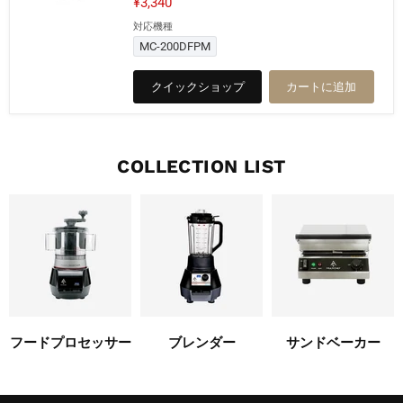
現
¥3,340
価
在
対応機種
格
マ
の
ル
MC-200DFPM
チ
価
カ
格
クイックショップ
カートに追加
バ
ー
（２
Ｌ）
COLLECTION LIST
フードプロセッサー
ブレンダー
サンドベーカー