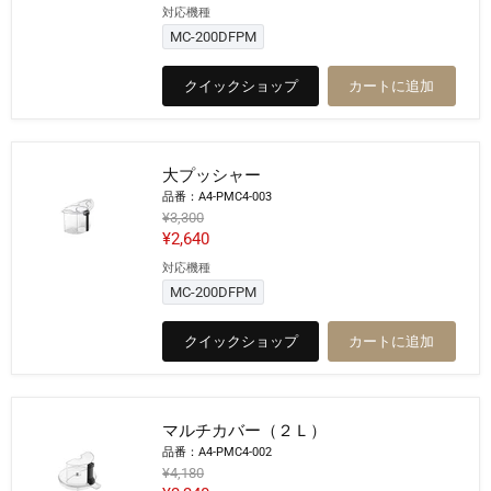
在
対応機種
格
ス
の
パ
MC-200DFPM
チ
価
ュ
格
クイックショップ
カートに追加
ラ
大プッシャー
品番：A4-PMC4-003
元
¥3,300
の
現
¥2,640
価
在
対応機種
格
大
の
プ
MC-200DFPM
ッ
価
シ
格
クイックショップ
カートに追加
ャ
ー
マルチカバー（２Ｌ）
品番：A4-PMC4-002
元
¥4,180
の