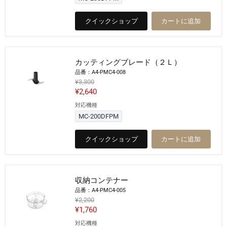
こ
価
ね
格
クイックショップ
カートに追加
ブ
レ
ー
ド
（２
カッティングブレード（２Ｌ）
Ｌ）
品番：A4-PMC4-008
元
¥3,300
の
現
¥2,640
価
在
対応機種
格
カ
の
ッ
MC-200DFPM
テ
価
ィ
格
クイックショップ
カートに追加
ン
グ
ブ
レ
ー
収納コンテナー
ド
（２
品番：A4-PMC4-005
Ｌ）
元
¥2,200
の
現
¥1,760
価
在
対応機種
格
収