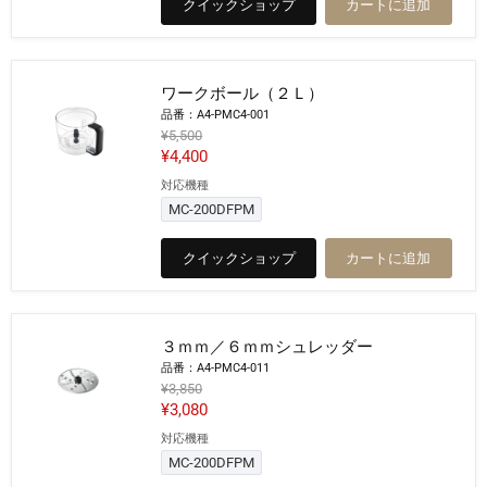
格
クイックショップ
カートに追加
ト
シ
ャ
フ
ト
ワークボール（２Ｌ）
（２
Ｌ）
品番：A4-PMC4-001
元
¥5,500
の
現
¥4,400
価
在
対応機種
格
ワ
の
ー
MC-200DFPM
ク
価
ボ
格
クイックショップ
カートに追加
ー
ル
（２
Ｌ）
３ｍｍ／６ｍｍシュレッダー
品番：A4-PMC4-011
元
¥3,850
の
現
¥3,080
価
在
対応機種
格
３
の
ｍ
MC-200DFPM
ｍ
価