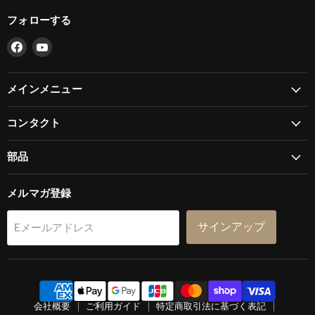
フォローする
Facebook
YouTube
で
で
見
見
メインメニュー
つ
つ
け
け
て
て
コンタクト
く
く
だ
だ
部品
さ
さ
い
い
メルマガ登録
サインアップ
Eメールアドレス
会社概要
ご利用ガイド
特定商取引法に基づく表記